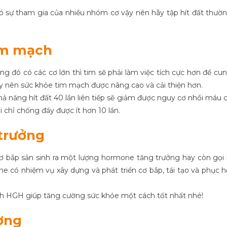
 có sự tham gia của nhiều nhóm cơ vậy nên hãy tập hít đất thườ
im mạch
ng đó có các cơ lớn thì tim sẽ phải làm việc tích cực hơn để cu
y nên sức khỏe tim mạch được nâng cao và cải thiện hơn.
hả năng hít đất 40 lần liên tiếp sẽ giảm được nguy cơ nhồi máu 
 chỉ chống đẩy được ít hơn 10 lần.
 trưởng
 cơ bắp sản sinh ra một lượng hormone tăng trưởng hay còn gọi 
 có nhiệm vụ xây dựng và phát triển cơ bắp, tái tạo và phục h
sinh HGH giúp tăng cường sức khỏe một cách tốt nhất nhé!
ơng