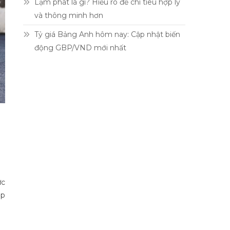
Lạm phát là gì? Hiểu rõ để chi tiêu hợp lý
và thông minh hơn
Tỷ giá Bảng Anh hôm nay: Cập nhật biến
động GBP/VND mới nhất
ức
áp