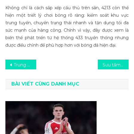
Không chỉ là cách sắp xếp cầu thủ trên sân, 4213 còn thể
hiện một triết lý chơi bóng rõ ràng: kiểm soát khu vực
trung tuyến, chuyển trạng thái nhanh và tận dụng tối đa
sức mạnh của hàng công. Chính vì vậy, đây được xem là
biến thể phát triển từ hệ thống 433 truyền thống nhưng
được điều chỉnh để phù hợp hơn với bóng đá hiện đại.
Điều
Trung vệ trong bóng đá và những điều bạn cần biết
Sưu tầm mẫu ốp lưng điện thoại mới nhất – Nâng tầm phong cách
hướng
BÀI VIẾT CÙNG DANH MỤC
bài
viết