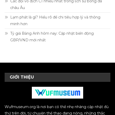
Các đội vô địch C1 nhiều nhất trong lịch sử bóng đá
châu Âu
Lạm phát là gì? Hiểu rõ để chi tiêu hợp lý và thông
minh hơn
Tỷ giá Bảng Anh hôm nay: Cập nhật biến động
GBP/VND mới nhất
GIỚI THIỆU
Wufmuseum.org là nơi bạn có thể nhẹ nhàng cập nhật đủ
thứ trên đời, từ chuyện thể thao đang nóng, những thắc