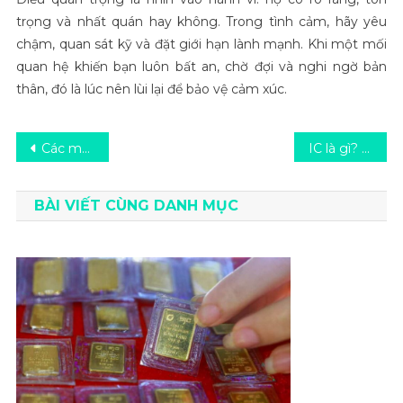
trọng và nhất quán hay không. Trong tình cảm, hãy yêu
chậm, quan sát kỹ và đặt giới hạn lành mạnh. Khi một mối
quan hệ khiến bạn luôn bất an, chờ đợi và nghi ngờ bản
thân, đó là lúc nên lùi lại để bảo vệ cảm xúc.
Điều
Các món ăn từ thịt lợn – từ truyền thống đến sáng tạo trong thế giới ẩm thực
IC là gì? Cấu tạo, công dụng và ứng dụng trong đời sống
hướng
BÀI VIẾT CÙNG DANH MỤC
bài
viết