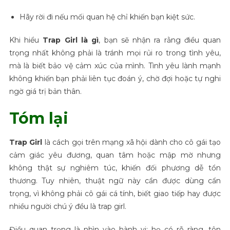
Hãy rời đi nếu mối quan hệ chỉ khiến bạn kiệt sức.
Khi hiểu
Trap Girl là gì
, bạn sẽ nhận ra rằng điều quan
trọng nhất không phải là tránh mọi rủi ro trong tình yêu,
mà là biết bảo vệ cảm xúc của mình. Tình yêu lành mạnh
không khiến bạn phải liên tục đoán ý, chờ đợi hoặc tự nghi
ngờ giá trị bản thân.
Tóm lại
Trap Girl
là cách gọi trên mạng xã hội dành cho cô gái tạo
cảm giác yêu đương, quan tâm hoặc mập mờ nhưng
không thật sự nghiêm túc, khiến đối phương dễ tổn
thương. Tuy nhiên, thuật ngữ này cần được dùng cẩn
trọng, vì không phải cô gái cá tính, biết giao tiếp hay được
nhiều người chú ý đều là trap girl.
Điều quan trọng là nhìn vào hành vi: họ có rõ ràng, tôn