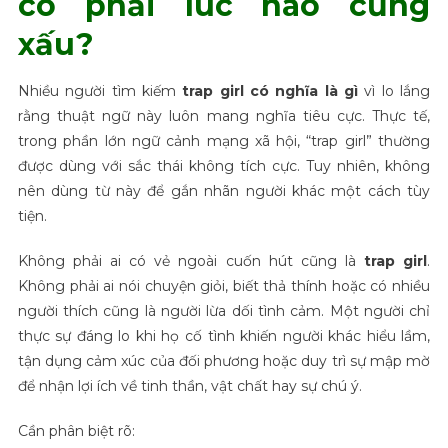
có phải lúc nào cũng
xấu?
Nhiều người tìm kiếm
trap girl có nghĩa là gì
vì lo lắng
rằng thuật ngữ này luôn mang nghĩa tiêu cực. Thực tế,
trong phần lớn ngữ cảnh mạng xã hội, “trap girl” thường
được dùng với sắc thái không tích cực. Tuy nhiên, không
nên dùng từ này để gắn nhãn người khác một cách tùy
tiện.
Không phải ai có vẻ ngoài cuốn hút cũng là
trap girl
.
Không phải ai nói chuyện giỏi, biết thả thính hoặc có nhiều
người thích cũng là người lừa dối tình cảm. Một người chỉ
thực sự đáng lo khi họ cố tình khiến người khác hiểu lầm,
tận dụng cảm xúc của đối phương hoặc duy trì sự mập mờ
để nhận lợi ích về tinh thần, vật chất hay sự chú ý.
Cần phân biệt rõ: