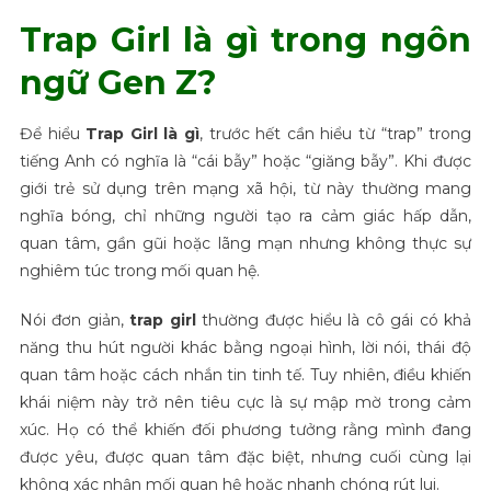
Trap Girl là gì trong ngôn
ngữ Gen Z?
Để hiểu
Trap Girl là gì
, trước hết cần hiểu từ “trap” trong
tiếng Anh có nghĩa là “cái bẫy” hoặc “giăng bẫy”. Khi được
giới trẻ sử dụng trên mạng xã hội, từ này thường mang
nghĩa bóng, chỉ những người tạo ra cảm giác hấp dẫn,
quan tâm, gần gũi hoặc lãng mạn nhưng không thực sự
nghiêm túc trong mối quan hệ.
Nói đơn giản,
trap girl
thường được hiểu là cô gái có khả
năng thu hút người khác bằng ngoại hình, lời nói, thái độ
quan tâm hoặc cách nhắn tin tinh tế. Tuy nhiên, điều khiến
khái niệm này trở nên tiêu cực là sự mập mờ trong cảm
xúc. Họ có thể khiến đối phương tưởng rằng mình đang
được yêu, được quan tâm đặc biệt, nhưng cuối cùng lại
không xác nhận mối quan hệ hoặc nhanh chóng rút lui.