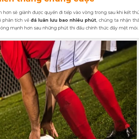
 hơn sẽ giành được quyền đi tiếp vào vòng trong sau khi kết th
i phân tích về
đá luân lưu bao nhiêu phút
, chúng ta nhận th
 bóng mạnh hơn sau những phút thi đấu chính thức đầy mệt mỏi.