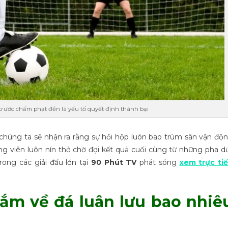
 trước chấm phạt đền là yếu tố quyết định thành bại
 chúng ta sẽ nhận ra rằng sự hồi hộp luôn bao trùm sân vận độ
động viên luôn nín thở chờ đợi kết quả cuối cùng từ những pha d
rong các giải đấu lớn tại
90 Phút TV
phát sóng
xem trực ti
ắm về đá luân lưu bao nhiê