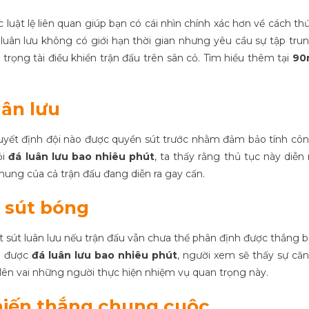
 luật lệ liên quan giúp bạn có cái nhìn chính xác hơn về cách th
luân lưu không có giới hạn thời gian nhưng yêu cầu sự tập tru
trọng tài điều khiển trận đấu trên sân cỏ. Tìm hiểu thêm tại
90
uân lưu
 quyết định đội nào được quyền sút trước nhằm đảm bảo tính cô
ỏi
đá luân lưu bao nhiêu phút
, ta thấy rằng thủ tục này diễn 
ung của cả trận đấu đang diễn ra gay cấn.
 sút bóng
t sút luân lưu nếu trận đấu vẫn chưa thể phân định được thắng b
ểu được
đá luân lưu bao nhiêu phút
, người xem sẽ thấy sự că
 lên vai những người thực hiện nhiệm vụ quan trọng này.
chiến thắng chung cuộc