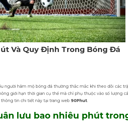
út Và Quy Định Trong Bóng Đá
iều người hâm mộ bóng đá thường thắc mắc khi theo dõi các tr
y không giới hạn thời gian cụ thể mà chỉ phụ thuộc vào số lượng c
thông tin chi tiết này tại trang web
90Phut
.
uân lưu bao nhiêu phút tron