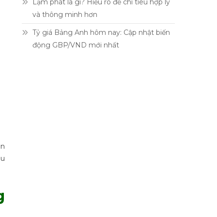
Lạm phát là gì? Hiểu rõ để chi tiêu hợp lý
và thông minh hơn
Tỷ giá Bảng Anh hôm nay: Cập nhật biến
động GBP/VND mới nhất
ận
ầu
g