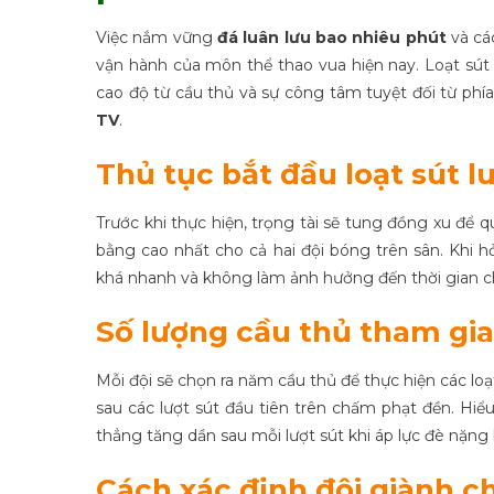
Việc nắm vững
đá luân lưu bao nhiêu phút
và các
vận hành của môn thể thao vua hiện nay. Loạt sút 
cao độ từ cầu thủ và sự công tâm tuyệt đối từ phía 
TV
.
Thủ tục bắt đầu loạt sút l
Trước khi thực hiện, trọng tài sẽ tung đồng xu để
bằng cao nhất cho cả hai đội bóng trên sân. Khi h
khá nhanh và không làm ảnh hưởng đến thời gian ch
Số lượng cầu thủ tham gia
Mỗi đội sẽ chọn ra năm cầu thủ để thực hiện các loạ
sau các lượt sút đầu tiên trên chấm phạt đền. Hi
thẳng tăng dần sau mỗi lượt sút khi áp lực đè nặng
Cách xác định đội giành 