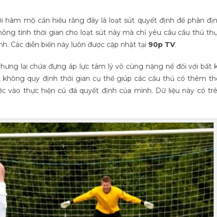
ời hâm mộ cần hiểu rằng đây là loạt sút quyết định để phân đị
không tính thời gian cho loạt sút này mà chỉ yêu cầu cầu thủ th
ệnh. Các diễn biến này luôn được cập nhật tại
90p TV
.
nhưng lại chứa đựng áp lực tâm lý vô cùng nặng nề đối với bất 
không quy định thời gian cụ thể giúp các cầu thủ có thêm th
ớc vào thực hiện cú đá quyết định của mình. Dữ liệu này có tr