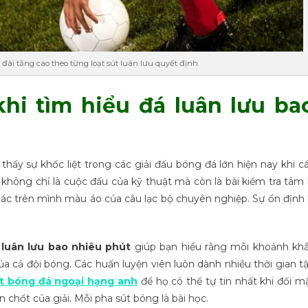
đài tăng cao theo từng loạt sút luân lưu quyết định
hi tìm hiểu đá luân lưu ba
 thấy sự khốc liệt trong các giải đấu bóng đá lớn hiện nay khi c
hông chỉ là cuộc đấu của kỹ thuật mà còn là bài kiểm tra tâm 
oác trên mình màu áo của câu lạc bộ chuyên nghiệp. Sự ổn định 
 luân lưu bao nhiêu phút
giúp bạn hiểu rằng mỗi khoảnh kh
của cả đội bóng. Các huấn luyện viên luôn dành nhiều thời gian t
ht bóng đá ngoại hạng anh
để họ có thể tự tin nhất khi đối m
chốt của giải. Mỗi pha sút bóng là bài học.