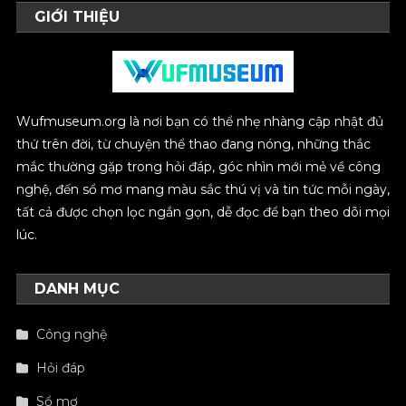
GIỚI THIỆU
Wufmuseum.org là nơi bạn có thể nhẹ nhàng cập nhật đủ
thứ trên đời, từ chuyện thể thao đang nóng, những thắc
mắc thường gặp trong hỏi đáp, góc nhìn mới mẻ về công
nghệ, đến sổ mơ mang màu sắc thú vị và tin tức mỗi ngày,
tất cả được chọn lọc ngắn gọn, dễ đọc để bạn theo dõi mọi
lúc.
DANH MỤC
Công nghệ
Hỏi đáp
Sổ mơ