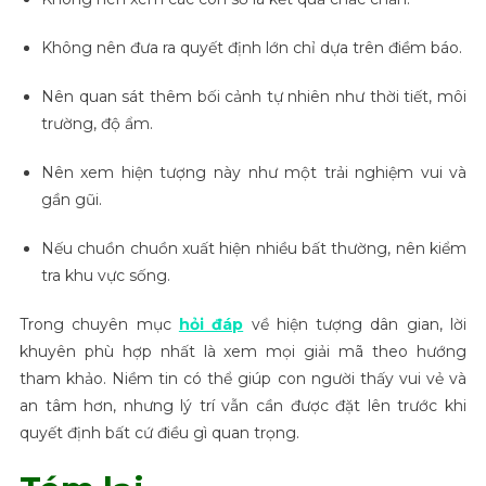
Không nên đưa ra quyết định lớn chỉ dựa trên điềm báo.
Nên quan sát thêm bối cảnh tự nhiên như thời tiết, môi
trường, độ ẩm.
Nên xem hiện tượng này như một trải nghiệm vui và
gần gũi.
Nếu chuồn chuồn xuất hiện nhiều bất thường, nên kiểm
tra khu vực sống.
Trong chuyên mục
hỏi đáp
về hiện tượng dân gian, lời
khuyên phù hợp nhất là xem mọi giải mã theo hướng
tham khảo. Niềm tin có thể giúp con người thấy vui vẻ và
an tâm hơn, nhưng lý trí vẫn cần được đặt lên trước khi
quyết định bất cứ điều gì quan trọng.