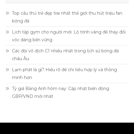
Top cầu thủ trẻ đẹp trai nhất thế giới thu hút triệu fan
bóng đá
Lịch tập gym cho người mới: Lộ trình vàng để thay đổi
vóc dáng bền vững
Các đội vô địch C1 nhiều nhất trong lịch sử bóng đá
châu Âu
Lạm phát là gì? Hiểu rõ để chi tiêu hợp lý và thông
minh hơn
Tỷ giá Bảng Anh hôm nay: Cập nhật biến động
GBP/VND mới nhất