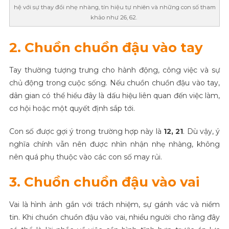
hệ với sự thay đổi nhẹ nhàng, tín hiệu tự nhiên và những con số tham
khảo như 26, 62.
2. Chuồn chuồn đậu vào tay
Tay thường tượng trưng cho hành động, công việc và sự
chủ động trong cuộc sống. Nếu chuồn chuồn đậu vào tay,
dân gian có thể hiểu đây là dấu hiệu liên quan đến việc làm,
cơ hội hoặc một quyết định sắp tới.
Con số được gợi ý trong trường hợp này là
12, 21
. Dù vậy, ý
nghĩa chính vẫn nên được nhìn nhận nhẹ nhàng, không
nên quá phụ thuộc vào các con số may rủi.
3. Chuồn chuồn đậu vào vai
Vai là hình ảnh gắn với trách nhiệm, sự gánh vác và niềm
tin. Khi chuồn chuồn đậu vào vai, nhiều người cho rằng đây