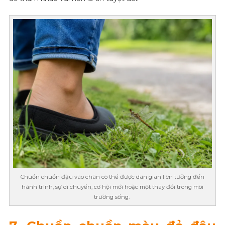
Chuồn chuồn đậu vào chân có thể được dân gian liên tưởng đến
hành trình, sự di chuyển, cơ hội mới hoặc một thay đổi trong môi
trường sống.