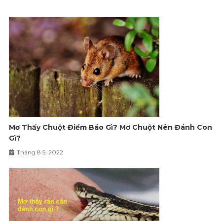
viết
Mơ Thấy Chuột Điềm Báo Gì? Mơ Chuột Nên Đánh Con
Gì?
Tháng 8 5, 2022